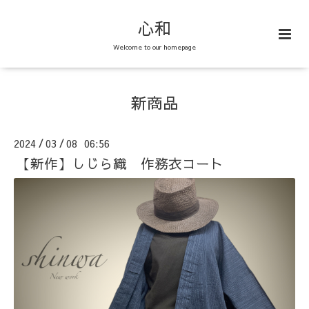
心和
Welcome to our homepage
新商品
2024
03
08 06:56
/
/
【新作】しじら織 作務衣コート