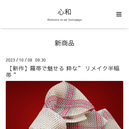
心和
Welcome to our homepage
新商品
2023
10
08 09:30
/
/
【新作】羅帯で魅せる 粋な” リメイク半幅
帯 ”