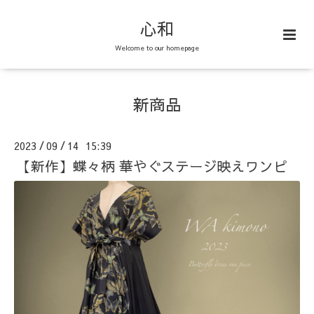
心和
Welcome to our homepage
新商品
2023
09
14 15:39
/
/
【新作】蝶々柄 華やぐステージ映えワンピ